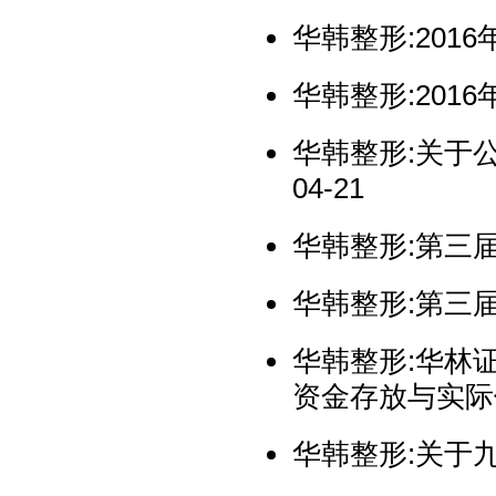
华韩整形:2016年
华韩整形:2016
华韩整形:关于
04-21
华韩整形:第三届
华韩整形:第三届
华韩整形:华林
资金存放与实际使
华韩整形:关于九